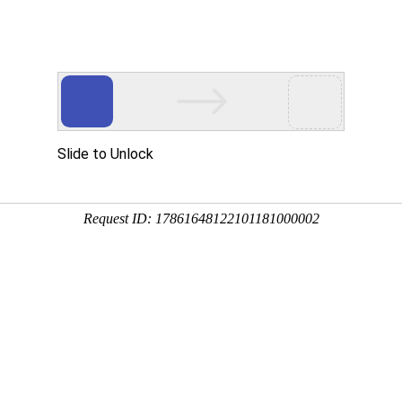
娱乐八卦
汇集最新最全的娱乐圈八卦爆料，精彩不容错过
房瓜
路透瓜
造型瓜
综艺瓜
28
21
12
15