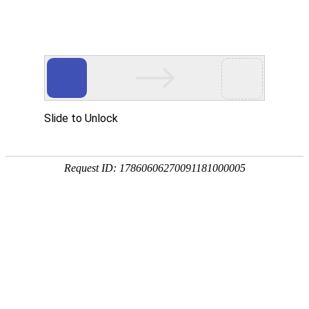
首页
撕X瓜
某导演新片选角内幕曝光，流量为王
每日爆料51
撕X瓜
撕X瓜
独家
某导演新片选角内幕曝光，流量为王
圈内人士
11小时前
14.6万次浏览
2345条评论