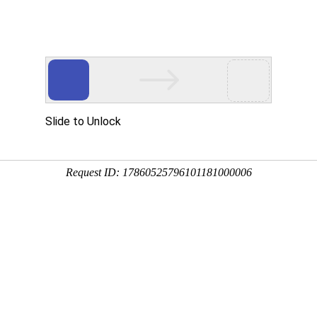
情实锤，酒店同住画面曝光
次浏览
8765条评论